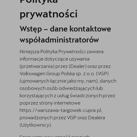
Finansowanie
prywatności
Serwis
Wstęp – dane kontaktowe
Oryginalne części zamienne
współadministratorów
Akcesoria CUPRA
Niniejsza Polityka Prywatności zawiera
informacje dotyczące używania
(przetwarzania) przez
(Dealer) oraz przez
Volkswagen Group Polska sp. z o.o. (VGP)
(ujmowanych łącznie jako my, nam), danych
osobowych osób odwiedzających lub
korzystających z usług świadczonych przez
poprzez strony internetowe
https://warszawa-targowek.cupra.pl
,
prowadzonych przez VGP oraz Dealera
(Użytkownicy).
Szanujemy prywatność naszych