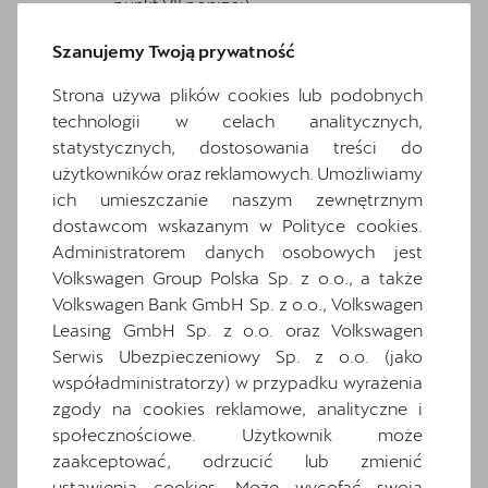
punkt VII poniżej),
Prawo do informacji jak VGP oraz
Szanujemy Twoją prywatność
Dealer przetwarzają Twoje dane
osobowe.
Strona używa plików cookies lub podobnych
Dostępu do danych: otrzymania od
technologii w celach analitycznych,
VGP oraz Dealera potwierdzenia czy i
statystycznych, dostosowania treści do
w jaki sposób dane osobowe są przez
użytkowników oraz reklamowych. Umożliwiamy
nich przetwarzane oraz dostępu do
ich umieszczanie naszym zewnętrznym
nich w zakresie wynikającym z art. 15
dostawcom wskazanym w Polityce cookies.
RODO.
Administratorem danych osobowych jest
Sprostowania nieaktualnych lub
Volkswagen Group Polska Sp. z o.o., a także
niedokładnych danych osobowych, a
Volkswagen Bank GmbH Sp. z o.o., Volkswagen
także prawo do ich uzupełnienia w
Leasing GmbH Sp. z o.o. oraz Volkswagen
przypadku, gdy są niekompletne.
Serwis Ubezpieczeniowy Sp. z o.o. (jako
Sprzeciwu wobec przetwarzania
współadministratorzy) w przypadku wyrażenia
Twoich danych osobowych w
zgody na cookies reklamowe, analityczne i
przyczyn związanych ze szczególną
społecznościowe. Użytkownik może
sytuacją, jeśli przetwarzamy dane
zaakceptować, odrzucić lub zmienić
osobowe w oparciu o nasz
ustawienia cookies. Może wycofać swoją