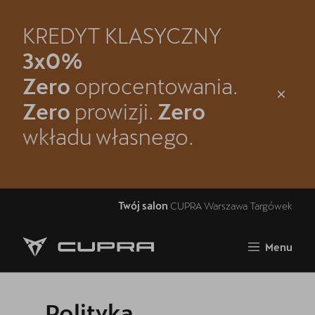
KREDYT KLASYCZNY
Zamknij
3x0%
Strona główna
Zero
oprocentowania.
Oferta i aktualności
Zero
prowizji.
Zero
wkładu własnego.
Samochody dostępne od ręki
Jazda próbna CUPRĄ
Kontakt
Twój salon
CUPRA Warszawa Targówek
Modele CUPRA
Menu
Spacer po CUPRA Warszawa-Targówek
5 lat gwarancji
Polityka