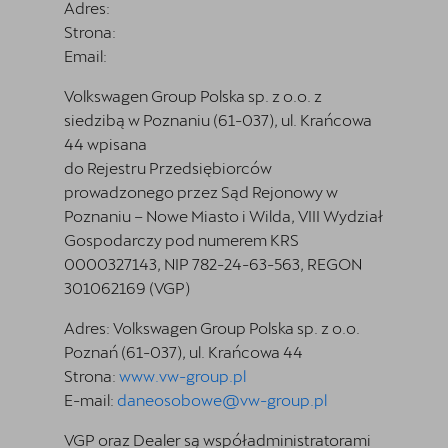
Adres:
Strona:
Email:
Volkswagen Group Polska sp. z o.o. z
siedzibą w Poznaniu (61-037), ul. Krańcowa
44 wpisana
do Rejestru Przedsiębiorców
prowadzonego przez Sąd Rejonowy w
Poznaniu – Nowe Miasto i Wilda, VIII Wydział
Gospodarczy pod numerem KRS
0000327143, NIP 782-24-63-563, REGON
301062169 (VGP)
Adres: Volkswagen Group Polska sp. z o.o.
Poznań (61-037), ul. Krańcowa 44
Strona:
www.vw-group.pl
E-mail:
daneosobowe@vw-group.pl
VGP oraz Dealer są współadministratorami