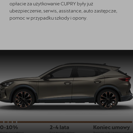
opłacie za użytkowanie CUPRY były już
ubezpieczenie, serwis, assistance, auto zastępcze,
pomoc w przypadku szkody i opony.