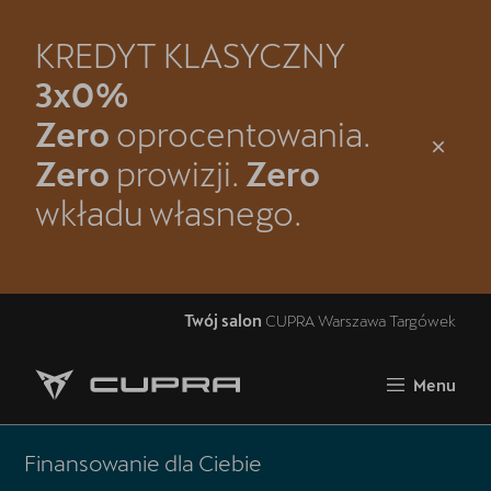
KREDYT KLASYCZNY
Zamknij
3x0%
Strona główna
Zero
oprocentowania.
Oferta i aktualności
Zero
prowizji.
Zero
wkładu własnego.
Samochody dostępne od ręki
Jazda próbna CUPRĄ
Kontakt
Twój salon
CUPRA Warszawa Targówek
Modele CUPRA
Menu
Spacer po CUPRA Warszawa-Targówek
5 lat gwarancji
Finansowanie dla Ciebie