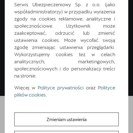
Masz pytania?
Serwis Ubezpieczeniowy Sp. z o.o. (jako
współadministratorzy) w przypadku wyrażenia
Wypełnij formularz. Skontaktujemy się z Tobą i pomożemy Ci
zgody na cookies reklamowe, analityczne i
wybrać optymalne finansowanie!
społecznościowe. Użytkownik może
zaakceptować, odrzucić lub zmienić
ustawienia cookies. Może wycofać swoją
zgodę zmieniając ustawienia przeglądarki.
Zamów kontakt
Wykorzystujemy cookies też w celach
analitycznych, marketingowych,
społecznościowych i do personalizacji treści
na stronie.
Więcej w
Polityce prywatności
oraz
Polityce
plików cookies
.
Zmieniam ustawienia
Skontaktuj się z