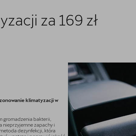
zacji za 169 zł
onowanie klimatyzacji w
m gromadzenia bakterii,
a nieprzyjemne zapachy i
metoda dezynfekcji, która