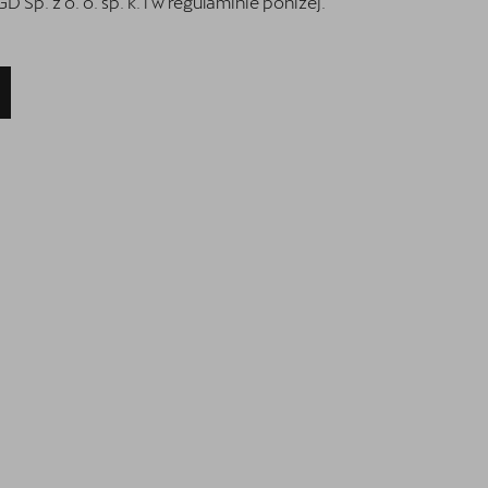
p. z o. o. sp. k. i w regulaminie poniżej.