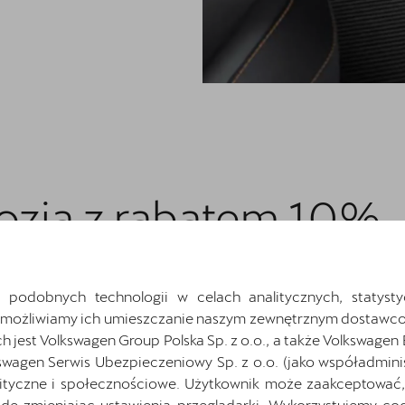
ozia z rabatem 10%
 podobnych technologii w celach analitycznych, statysty
Umożliwiamy ich umieszczanie naszym zewnętrznym dostawco
jest Volkswagen Group Polska Sp. z o.o., a także Volkswagen
swagen Serwis Ubezpieczeniowy Sp. z o.o. (jako współadmini
ityczne i społecznościowe. Użytkownik może zaakceptować, 
o pojazdu, korzystając z
ę zmieniając ustawienia przeglądarki. Wykorzystujemy cook