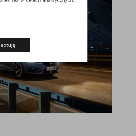
eptuję