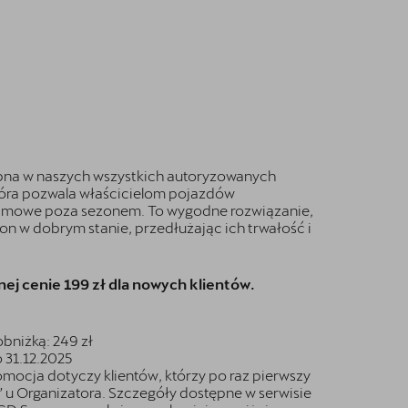
ępna w naszych wszystkich autoryzowanych
óra pozwala właścicielom pojazdów
zimowe poza sezonem. To wygodne rozwiązanie,
n w dobrym stanie, przedłużając ich trwałość i
ej cenie 199 zł dla nowych klientów.
obniżką: 249 zł
 31.12.2025
mocja dotyczy klientów, którzy po raz pierwszy
n” u Organizatora. Szczegóły dostępne w serwisie