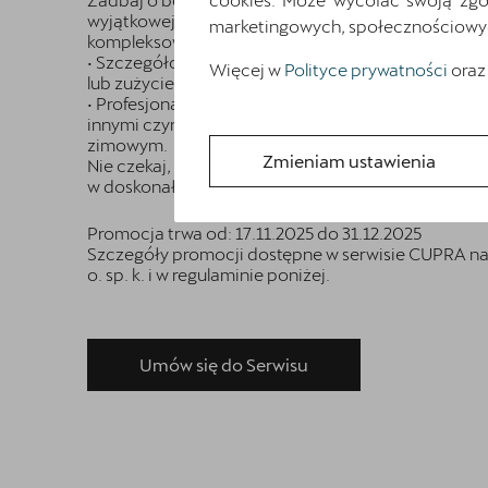
wyjątkowej oferty w naszym serwisie. Teraz oferuj
marketingowych, społecznościowych 
kompleksową usługę, która obejmuje:
• Szczegółową inspekcję podwozia, aby wykryć wsz
Więcej w
Polityce prywatności
oraz
lub zużycie.
• Profesjonalną konserwację podwozia, która zapew
innymi czynnikami zewnętrznymi, szczególnie ważn
zimowym.
Zmieniam ustawienia
Nie czekaj, skorzystaj z promocji już teraz i ciesz s
w doskonałej kondycji!
Promocja trwa od: 17.11.2025 do 31.12.2025
Szczegóły promocji dostępne w serwisie CUPRA na
o. sp. k. i w regulaminie poniżej.
Umów się do Serwisu