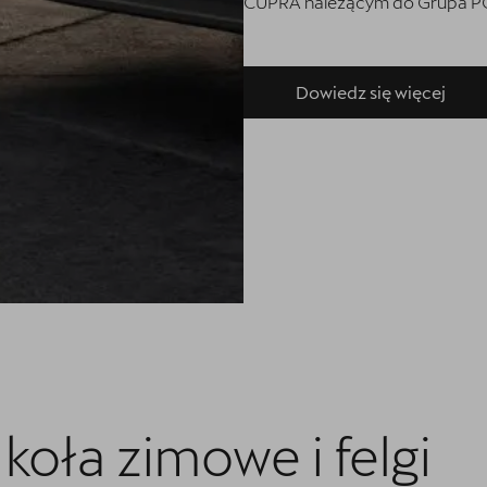
CUPRA należącym do Grupa PGD S
Dowiedz się więcej
oła zimowe i felgi