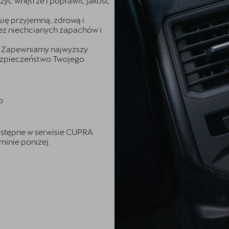
żyć wnętrze i poprawić jakość
ię przyjemną, zdrową i
ez niechcianych zapachów i
iś. Zapewniamy najwyższy
bezpieczeństwo Twojego
o
ostępne w serwisie CUPRA
minie poniżej.