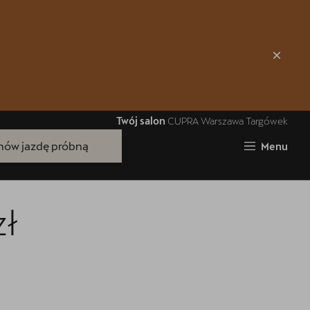
Zamknij
Twój salon
CUPRA Warszawa Targówek
ów jazdę próbną
Menu
zł