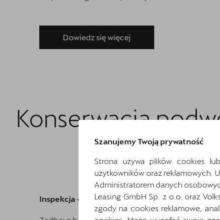
Dowiedz się więcej
Konserwacja podw
Szanujemy Twoją prywatność
Strona używa plików cookies lub
użytkowników oraz reklamowych. 
Administratorem danych osobowych 
Leasing GmbH Sp. z o.o. oraz Volk
Inspekcja + konserwacja podwozia -10%!
zgody na cookies reklamowe, anal
Zadbaj o bezpieczeństwo i długowieczność swojeg
cookies. Może wycofać swoją zgod