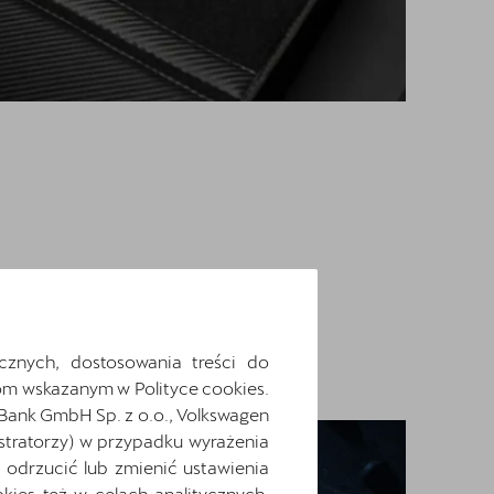
cznych, dostosowania treści do
m wskazanym w Polityce cookies.
 Bank GmbH Sp. z o.o., Volkswagen
stratorzy) w przypadku wyrażenia
odrzucić lub zmienić ustawienia
ies też w celach analitycznych,