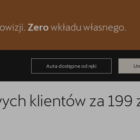
owizji.
Zero
wkładu własnego.
Auta dostępne od ręki
Um
ych klientów za 199 
gówek