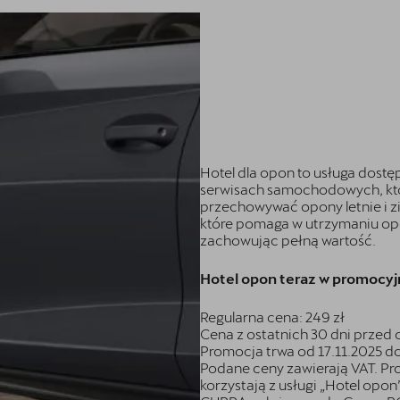
Hotel dla opon to usługa dost
serwisach samochodowych, kt
przechowywać opony letnie i 
które pomaga w utrzymaniu opo
zachowując pełną wartość.
Hotel opon teraz w promocyjn
Regularna cena: 249 zł
Cena z ostatnich 30 dni przed 
Promocja trwa od 17.11.2025 do
Podane ceny zawierają VAT. Pro
korzystają z usługi „Hotel opo