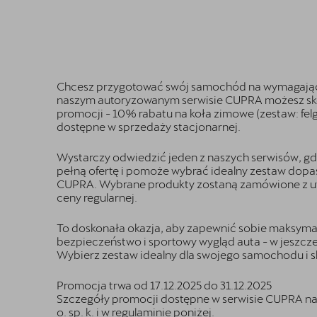
Chcesz przygotować swój samochód na wymagają
naszym autoryzowanym serwisie CUPRA możesz sko
promocji - 10% rabatu na koła zimowe (zestaw: felg
dostępne w sprzedaży stacjonarnej.
Wystarczy odwiedzić jeden z naszych serwisów, gd
pełną ofertę i pomoże wybrać idealny zestaw do
CUPRA. Wybrane produkty zostaną zamówione z u
ceny regularnej.
To doskonała okazja, aby zapewnić sobie maksyma
bezpieczeństwo i sportowy wygląd auta - w jeszcze 
Wybierz zestaw idealny dla swojego samochodu i sko
Promocja trwa od 17.12.2025 do 31.12.2025
Szczegóły promocji dostępne w serwisie CUPRA na
o. sp. k. i w regulaminie poniżej.