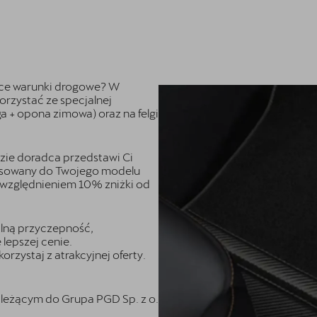
ce warunki drogowe? W
rzystać ze specjalnej
a + opona zimowa) oraz na felgi
zie doradca przedstawi Ci
pasowany do Twojego modelu
względnieniem 10% zniżki od
lną przyczepność,
lepszej cenie.
rzystaj z atrakcyjnej oferty.
leżącym do Grupa PGD Sp. z o.