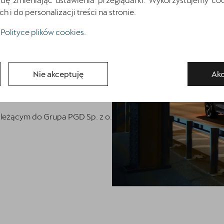
emy 10% rabatu na
i do personalizacji treści na stronie.
elkie potencjalne uszkodzenia
Polityce plików cookies
.
ni ochronę przed korozją i
ą w okresie jesienno-
Nie akceptuję
Akc
ię pewnością, że Twoje auto jest
leżącym do Grupa PGD Sp. z o.