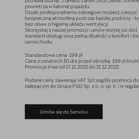
pozwala usunąć z układu zanieczyszczenia, odświe
powietrza w kabinie pojazdu.
Dzięki profesjonalnemu zabiegowi możesz cieszyć s
bezpieczną atmosferą podczas każdej podróży - b
bez obaw o higienę układu wentylacji.
Skorzystaj z naszej promocji i umów wizytę już dz
standard obsługi oraz pełną dbałość o komfort i 
samochodu.
Standardowa cena: 199 zł
Cena z ostatnich 30 dni przed obniżką: 199 zł brutt
Promocja trwa od 17.11.2025 do 31.12.2025
Podane ceny zawierają VAT. Szczegóły promocji d
należącym do Grupa PGD Sp. z o. o. sp. k. i w regula
Umów się do Serwisu