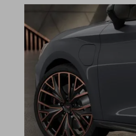
5 lat gwarancji
Finansowanie
Serwis
Oryginalne części zamienne
Akcesoria CUPRA