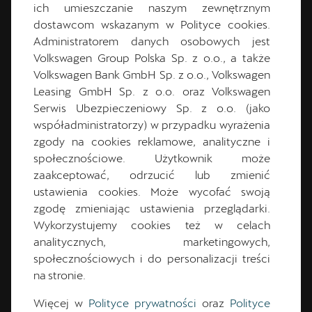
ich umieszczanie naszym zewnętrznym
dostawcom wskazanym w Polityce cookies.
Administratorem danych osobowych jest
Volkswagen Group Polska Sp. z o.o., a także
Volkswagen Bank GmbH Sp. z o.o., Volkswagen
Leasing GmbH Sp. z o.o. oraz Volkswagen
Serwis Ubezpieczeniowy Sp. z o.o. (jako
WYBIERZ WERSJĘ
współadministratorzy) w przypadku wyrażenia
zgody na cookies reklamowe, analityczne i
STWORZONĄ DLA CIEBIE
społecznościowe. Użytkownik może
zaakceptować, odrzucić lub zmienić
CUPRA Tavascan
– od 178 800 zł. Silnik
ustawienia cookies. Może wycofać swoją
elektryczny 188 KM, napęd na tylną oś, zasięg
zgodę zmieniając ustawienia przeglądarki.
do 441 km. 19-calowe felgi, ekran 15" i Digital
Wykorzystujemy cookies też w celach
Cockpit 10,25".
analitycznych, marketingowych,
CUPRA Tavascan Endurance
– od 235 600 zł.
społecznościowych i do personalizacji treści
286 KM, napęd na tylną oś, zasięg do 557 km.
na stronie.
CUPRA Tavascan VZ
– od 272 700 zł. 340 KM,
napęd na wszystkie koła, 20-calowe felgi,
Więcej w
Polityce prywatności
oraz
Polityce