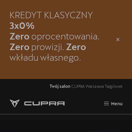
KREDYT KLASYCZNY
Zamknij
3x0%
Strona główna
Zero
oprocentowania.
Oferta i aktualności
Zero
prowizji.
Zero
wkładu własnego.
Samochody dostępne od ręki
Jazda próbna CUPRĄ
Kontakt
Twój salon
CUPRA Warszawa Targówek
Modele CUPRA
Menu
Spacer po CUPRA Warszawa-Targówek
5 lat gwarancji