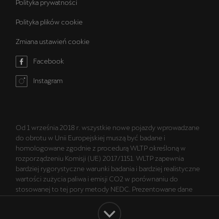
Polityka prywatności
Polityka plików cookie
Zmiana ustawień cookie
Facebook
Instagram
Od 1 września 2018 r. wszystkie nowe pojazdy wprowadzane
do obrotu w Unii Europejskiej muszą być badane i
homologowane zgodnie z procedurą WLTP określoną w
rozporządzeniu Komisji (UE) 2017/1151. WLTP zapewnia
bardziej rygorystyczne warunki badania i bardziej realistyczne
wartości zużycia paliwa i emisji CO2 w porównaniu do
stosowanej to tej pory metody NEDC. Prezentowane dane
dotyczące wartości zużycia paliwa i emisji CO2 są danymi
zgodnymi ze świadectwem homologacji typu wyznaczonymi