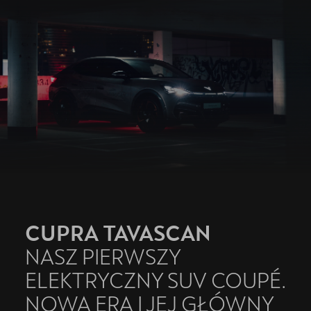
Finansowanie
Serwis
Oryginalne części zamienne
Akcesoria CUPRA
CUPRA TAVASCAN
NASZ PIERWSZY
ELEKTRYCZNY SUV COUPÉ.
NOWA ERA I JEJ GŁÓWNY