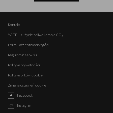
Kontakt
WLTP – zużycie paliwa i emisja CO₂
Formularz cofnięcia zgód
Regulamin serwisu
Polityka prywatności
Polityka plików cookie
Zmiana ustawień cookie
Facebook
Instagram