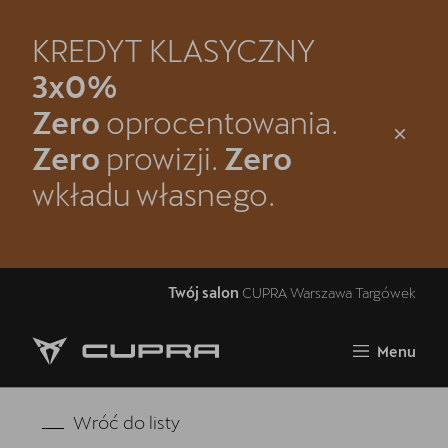
KREDYT KLASYCZNY
Zamknij
3x0%
Strona główna
Zero
oprocentowania.
Oferta i aktualności
Zero
prowizji.
Zero
wkładu własnego.
Samochody dostępne od ręki
Jazda próbna CUPRĄ
Kontakt
Twój salon
CUPRA Warszawa Targówek
Modele CUPRA
Menu
Spacer po CUPRA Warszawa-Targówek
5 lat gwarancji
Wróć do listy