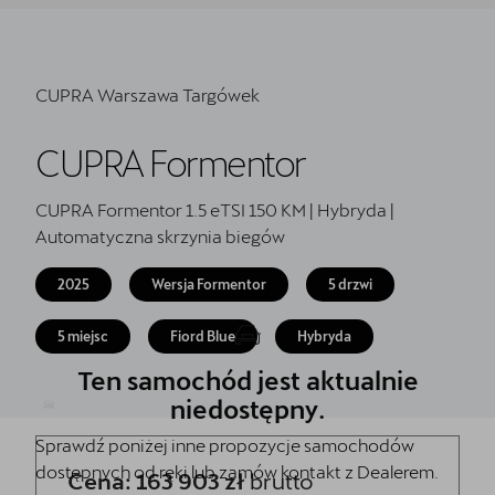
Finansowanie
Serwis
CUPRA Warszawa Targówek
Oryginalne części zamienne
Akcesoria CUPRA
CUPRA Formentor
CUPRA Formentor 1.5 eTSI 150 KM | Hybryda |
Automatyczna skrzynia biegów
2025
Wersja Formentor
5 drzwi
5 miejsc
Fiord Blue
Hybryda
Ten samochód jest aktualnie
niedostępny.
Sprawdź poniżej inne propozycje samochodów
dostępnych od ręki lub zamów kontakt z Dealerem.
Cena: 163 903 zł
brutto