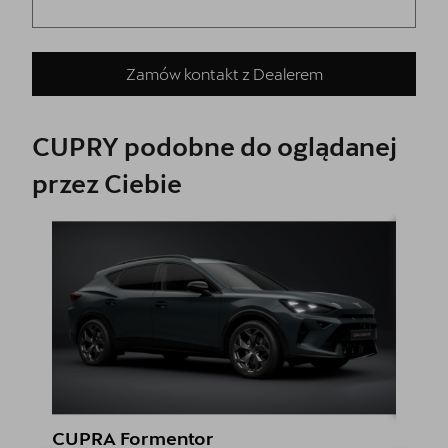
Zamów kontakt z Dealerem
CUPRY podobne do oglądanej
przez Ciebie
CUPRA Formentor
CUPR