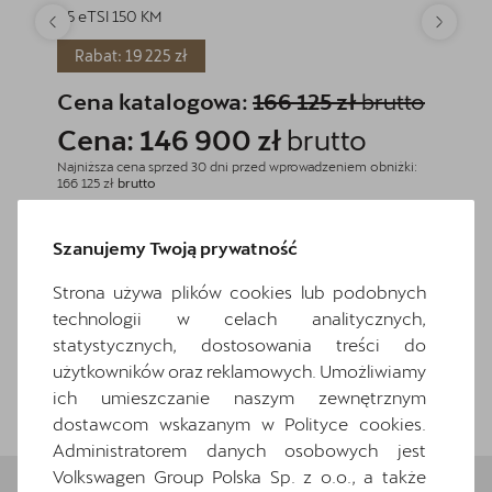
1.5 eTSI 150 KM
1.5 eTSI
Rabat: 19 225 zł
Rabat
Cena katalogowa:
166 125 zł
brutto
Cena
Cena: 146 900 zł
brutto
Cena
Najniższa cena sprzed 30 dni przed wprowadzeniem obniżki:
Najniższa
166 125 zł
brutto
170 605 z
Zapytaj o szczegóły
Szanujemy Twoją prywatność
Pokaż szczegóły
Strona używa plików cookies lub podobnych
technologii w celach analitycznych,
statystycznych, dostosowania treści do
użytkowników oraz reklamowych. Umożliwiamy
Wróć do listy
ich umieszczanie naszym zewnętrznym
dostawcom wskazanym w Polityce cookies.
Administratorem danych osobowych jest
Volkswagen Group Polska Sp. z o.o., a także