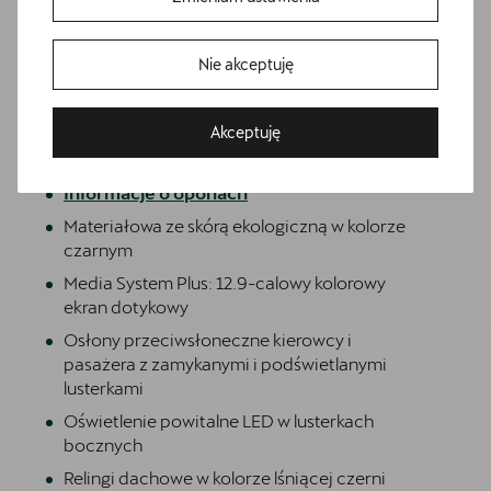
Awaryjne wspomaganie kierowaniem i
asystent skrętu
Czujniki parkowania z przodu i z tyłu
Nie akceptuję
Dwupoziomowa podłoga bagażnika
Fotele przednie, sportowe
Akceptuję
Gniazdo 12V z przodu i 230V w bagażniku
Informacje o oponach
Materiałowa ze skórą ekologiczną w kolorze
czarnym
Media System Plus: 12.9-calowy kolorowy
ekran dotykowy
Osłony przeciwsłoneczne kierowcy i
pasażera z zamykanymi i podświetlanymi
lusterkami
Oświetlenie powitalne LED w lusterkach
bocznych
Relingi dachowe w kolorze lśniącej czerni