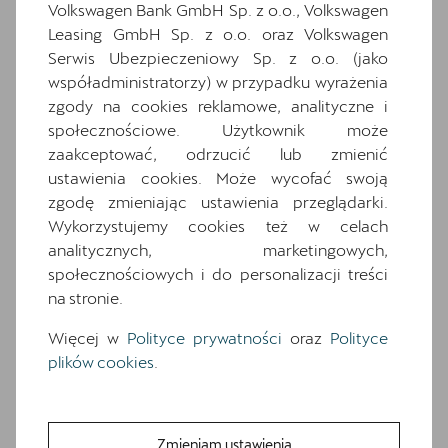
Volkswagen Bank GmbH Sp. z o.o., Volkswagen
Leasing GmbH Sp. z o.o. oraz Volkswagen
Wybrane elementy
Serwis Ubezpieczeniowy Sp. z o.o. (jako
wyposażenia
współadministratorzy) w przypadku wyrażenia
zgody na cookies reklamowe, analityczne i
Ten samochód bazuje na wersji
Formentor
.
społecznościowe. Użytkownik może
Zapoznaj się z wybranymi elementami jego
zaakceptować, odrzucić lub zmienić
wyposażenia. O pełną specyfikację zapytaj
ustawienia cookies. Może wycofać swoją
dealera.
zgodę zmieniając ustawienia przeglądarki.
Wykorzystujemy cookies też w celach
Wyposażenie standardowe
analitycznych, marketingowych,
Wyposażenie dodatkowe i pakiety
społecznościowych i do personalizacji treści
18-calowe felgi aluminiowe TEMPEST w
na stronie.
kolorze srebrnym
Więcej w
Polityce prywatności
oraz
Polityce
6 głośników
plików cookies
.
7 poduszek powietrznych (2 przednie, 2
boczne, 2 kurtyny powietrzne, poduszka
centralna)
Zmieniam ustawienia