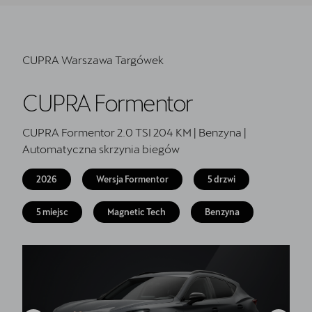
Finansowanie
Serwis
CUPRA Warszawa Targówek
Oryginalne części zamienne
Akcesoria CUPRA
CUPRA Formentor
CUPRA Formentor 2.0 TSI 204 KM | Benzyna |
Automatyczna skrzynia biegów
2026
Wersja Formentor
5 drzwi
5 miejsc
Magnetic Tech
Benzyna