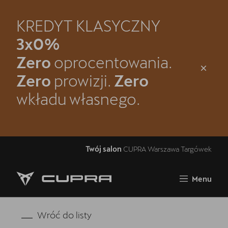
KREDYT KLASYCZNY
Zamknij
3x0%
Strona główna
Zero
oprocentowania.
Oferta i aktualności
Zero
prowizji.
Zero
wkładu własnego.
Samochody dostępne od ręki
Jazda próbna CUPRĄ
Kontakt
Twój salon
CUPRA Warszawa Targówek
Modele CUPRA
Menu
Spacer po CUPRA Warszawa-Targówek
5 lat gwarancji
Wróć do listy