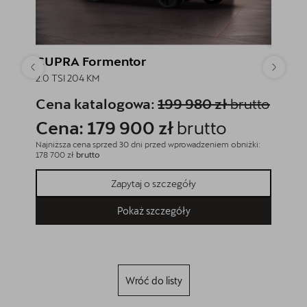
CUPRA Formentor
CUPR
2.0 TSI 204 KM
2.0 TSI
Cena katalogowa:
199 980 zł
brutto
Cena
Cena: 179 900 zł
brutto
Cena
Najniższa cena sprzed 30 dni przed wprowadzeniem obniżki:
Najniższa
178 700 zł
brutto
174 900 z
Zapytaj o szczegóły
Pokaż szczegóły
Wróć do listy