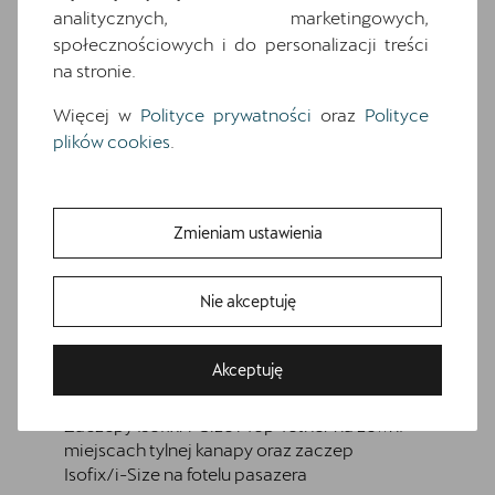
Osłony przeciwsłoneczne kierowcy i
analitycznych, marketingowych,
pasażera z zamykanymi i podświetlanymi
społecznościowych i do personalizacji treści
lusterkami
na stronie.
Oświetlenie powitalne LED w lusterkach
Więcej w
Polityce prywatności
oraz
Polityce
bocznych
plików cookies
.
Relingi dachowe w kolorze lśniącej czerni
Schowek z funkcją bezprzewodowego
ładowania telefonu
Zmieniam ustawienia
Speed limiter
System Front Cross traffic assist
Nie akceptuję
System rozpoznawania zmęczenia
Wnętrze CUPRA z elementami
dekoracyjnymi deski rozdzielczej w kolorze
Akceptuję
ciemnego aluminium i miedzi
Zaczepy Isofix/i-Size i Top Tether na zewn.
miejscach tylnej kanapy oraz zaczep
Isofix/i-Size na fotelu pasazera