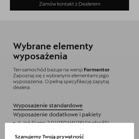
Zamów kontakt z Dealerem
Wybrane elementy
wyposażenia
Ten samochód bazuje na wersji
Formentor
.
Zapoznaj się z wybranymi elementami jego
wyposażenia. O pełną specyfikację zapytaj
dealera.
Wyposażenie standardowe
Wyposażenie dodatkowe i pakiety
4-cyl. SI eng. 2.0 l/150 kW (16V) turbo FSI,
homogen., base eng. TR6/T2A/T2C/
TC3/TI2/T66/T4X/TI2/T5V/TC1/T1F/T4E/T4M
Szanujemy Twoją prywatność